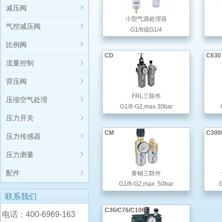
减压阀
小型气源处理器
气控减压阀
G1/8或G1/4
比例阀
CD
C630
流量控制
背压阀
FRL三联件
压缩空气处理
G1/8-G2,max.30bar
压力开关
CM
C300
压力传感器
压力测量
配件
黄铜三联件
G1/8-G2,max. 50bar
G
联系我们
C36/C76/C106
电话：400-6969-163