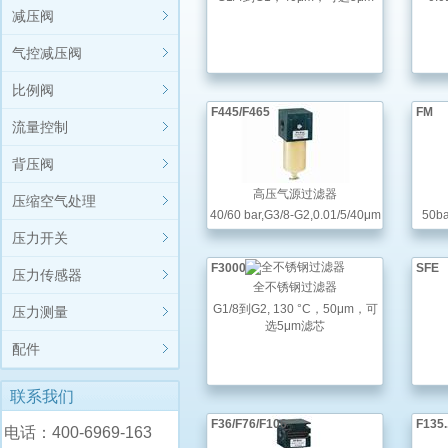
减压阀
气控减压阀
比例阀
F445/F465
FM
流量控制
背压阀
高压气源过滤器
压缩空气处理
40/60 bar,G3/8-G2,0.01/5/40μm
50ba
压力开关
F3000
SFE
压力传感器
全不锈钢过滤器
G1/8到G2, 130 °C，50μm，可
压力测量
选5μm滤芯
配件
联系我们
F36/F76/F106
F135.
电话：400-6969-163