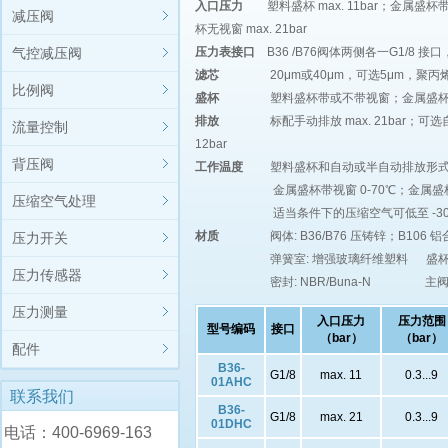
入口压力
塑料盛杯 max. 11bar；金属盛杯带视
减压阀
杯无视窗 max. 21bar
气控减压阀
压力表接口
B36 /B76阀体两侧各一G1/8 接
滤芯
20μm或40μm，可选5μm，聚丙
比例阀
盛杯
塑料盛杯带或不带视窗；金属盛
排放
标配手动排放 max. 21bar；可选自
流量控制
12bar
背压阀
工作温度
塑料盛杯和自动或半自动排放形式 
金属盛杯带视窗 0-70℃；金属盛杯无视
压缩空气处理
适当条件下的压缩空气可低至 -30 
材质
阀体: B36/B76 压铸锌；B106 
压力开关
弹簧室: 增强玻璃纤维塑料 盛杯: 
压力传感器
密封: NBR/Buna-N 主阀:
压力测量
入口压力
压力范围
型号编码
接口
（bar）
（bar）
配件
B36-
G1/8
max. 11
0.3...9
01AHC
联系我们
B36-
G1/8
max. 21
0.3...9
01DHC
电话：400-6969-163