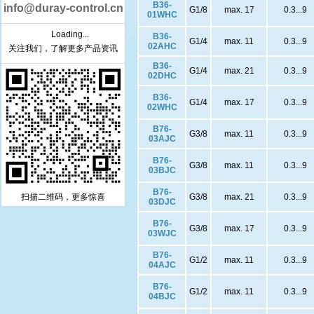
B36-
info@duray-control.cn
G1/8
max. 17
0.3...9
01WHC
Loading...
B36-
G1/4
max. 11
0.3...9
02AHC
关注我们，了解更多产品资讯
B36-
G1/4
max. 21
0.3...9
02DHC
B36-
G1/4
max. 17
0.3...9
02WHC
B76-
G3/8
max. 11
0.3...9
03AJC
B76-
G3/8
max. 11
0.3...9
03BJC
B76-
G3/8
max. 21
0.3...9
扫描二维码，更多惊喜
03DJC
B76-
G3/8
max. 17
0.3...9
03WJC
B76-
G1/2
max. 11
0.3...9
04AJC
B76-
G1/2
max. 11
0.3...9
04BJC