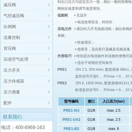
到出口压力与设定压力一致，相比一般的双阀电
减压阀
阀响应速度和调节速度更快。
气控减压阀
低能耗
• 无温升
• 电池使用安全，时间长
比例阀
压电元件
• 调压时几乎无电能消耗；相比双阀
单阀，
流量控制
• 快速调压；
背压阀
• 低噪音，适合医疗器械及实验设备
外形轻巧
• 特别适合电池操作并连接的便携式
压缩空气处理
• 适合于有限的空间条件
PRE1
DN 2.5, 350 l/min, 配套插座 M8x1, 3
压力开关
监控信号可选0 … P2max = 0… 10 V, max.
压力传感器
PRE2
DN 6, 1600 l/min, 配套插座M12x1.5,
标准监控信号0 … P2max = 0… 10 V, max.
压力测量
型号编码
接口
入口压力(bar)
配件
PRE1-IA2
G1/8
max. 2.5
联系我们
PRE1-UA2
G1/8
max. 2.5
电话：400-6969-163
PRE1-I02
G1/8
max. 6